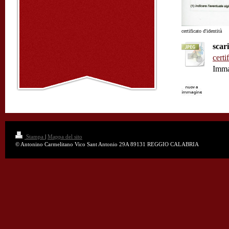
certificato d'identità
scar
certi
Imma
Stampa
|
Mappa del sito
© Antonino Carmelitano Vico Sant Antonio 29A 89131 REGGIO CALABRIA