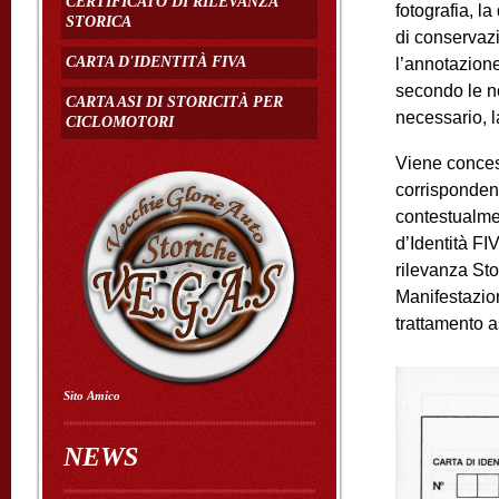
CERTIFICATO DI RILEVANZA
fotografia, la
STORICA
di conservazi
CARTA D'IDENTITÀ FIVA
l’annotazione 
secondo le n
CARTA ASI DI STORICITÀ PER
necessario, la
CICLOMOTORI
Viene conces
corrispondent
contestualmen
d’Identità FIV
rilevanza Sto
Manifestazion
trattamento a
Sito Amico
NEWS