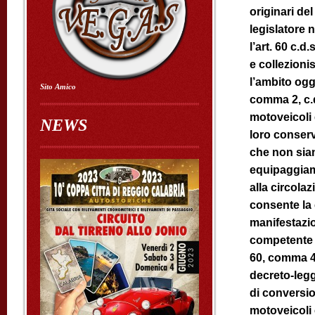
originari del
legislatore 
l’art. 60 c.d
e collezioni
l’ambito ogge
Sito Amico
comma 2, c.d.
motoveicoli e
NEWS
loro conserv
che non sian
equipaggiame
alla circola
consente la 
manifestazio
competente U
60, comma 4,
decreto-legg
di conversio
motoveicoli e