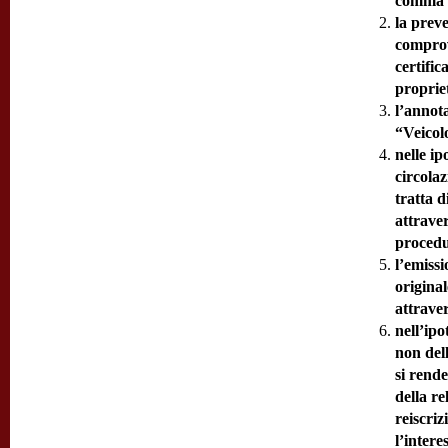
comma 4
la preve
comprov
certific
propriet
l’annota
“Veicolo
nelle ip
circolaz
tratta d
attrave
proced
l’emissi
original
attrave
nell’ipo
non dell
si rende
della re
reiscriz
l’intere