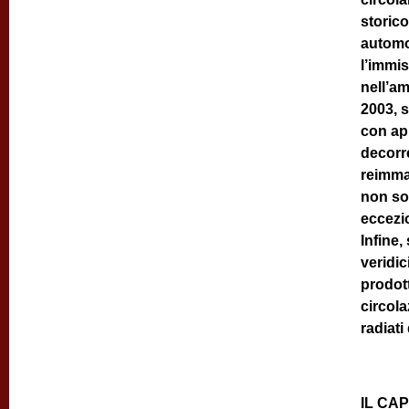
storico
automob
l’immis
nell’am
2003, s
con app
decorr
reimmat
non son
eccezio
Infine,
veridic
prodott
circola
radiati 
IL CA