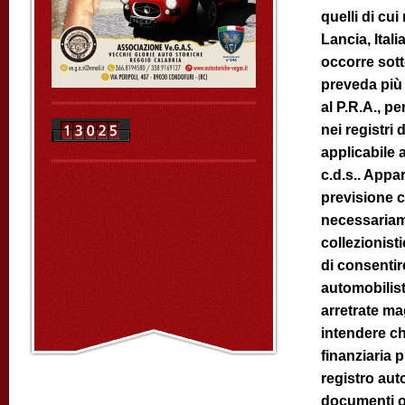
quelli di cui
Lancia, Ital
occorre sott
preveda più 
al P.R.A., p
nei registri
applicabile a
c.d.s.. Appa
previsione 
necessariamen
collezionisti
di consentire
automobilist
arretrate ma
intendere ch
finanziaria p
registro aut
documenti or