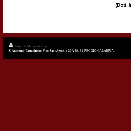
(Dott.
Stampa
|
Mappa del sito
© Antonino Carmelitano Vico Sant Antonio 29A 89131 REGGIO CALABRIA