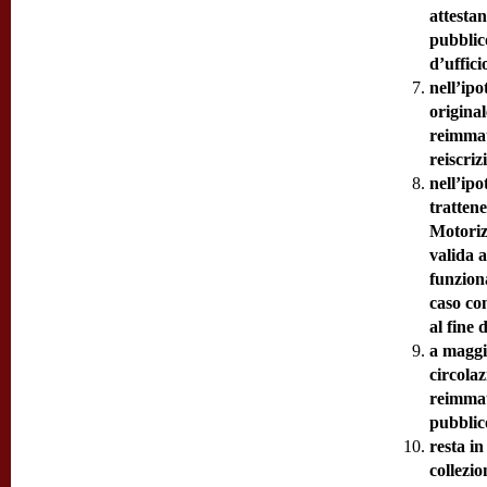
attestan
pubblic
d’uffici
nell’ipo
origina
reimmat
reiscriz
nell’ipo
trattene
Motoriz
valida a
funziona
caso con
al fine 
a maggio
circolaz
reimmatr
pubblic
resta in
collezio