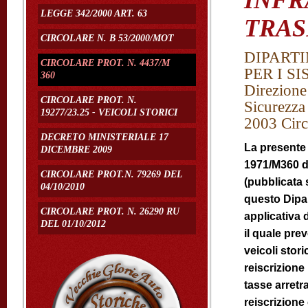
INFR
LEGGE 342/2000 ART. 63
TRAS
CIRCOLARE N. B 53/2000/MOT
DIPARTI
CIRCOLARE PROT. N. 4437/M
PER I S
360
Direzione
CIRCOLARE PROT. N.
Sicurezza
19277/23.25 - VEICOLI STORICI
2003 Circ
DECRETO MINISTERIALE 17
La presente 
DICEMBRE 2009
1971/M360 de
CIRCOLARE PROT.N. 79269 DEL
(pubblicata
04/10/2010
questo Dipar
CIRCOLARE PROT. N. 26290 RU
applicativa 
DEL 01/10/2012
il quale pre
veicoli stor
reiscrizione
tasse arretr
reiscrizione