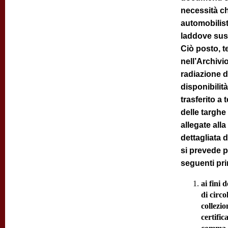
necessità che
automobilis
laddove suss
Ciò posto, t
nell’Archivi
radiazione d
disponibilit
trasferito a
delle targhe 
allegate all
dettagliata 
si prevede p
seguenti pri
ai fini 
di circo
collezio
certific