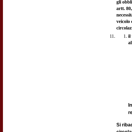
gli obbl
artt. 80
necessit
veicolo 
circolaz
il
al
I
r
Si riba
circola